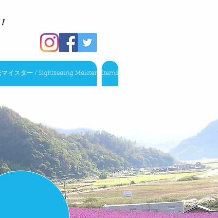
！
。
スター / Sightseeing Meister
Items