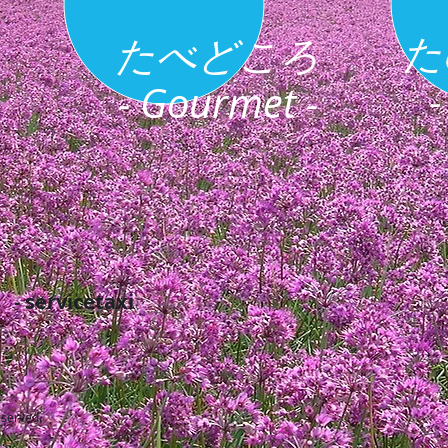
た
たべどころ
-
- Gourmet -
ervicetaxi
eserved.