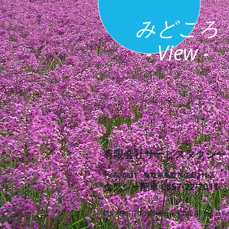
みどころ
- View -
有限会社サービスタクシー - s
〒680-0831 鳥取県鳥取市栄町211-2
タクシー配車 0857-22-2011
COPYRIGHT© 2024 Service Taxi All Rights R