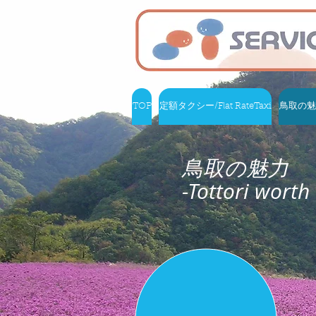
TOP
定額タクシー/Flat RateTaxi
鳥取の魅力 /
鳥取の魅力
-Tottori worth 