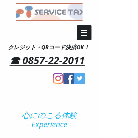
クレジット・QRコード決済OK！
。
☎ 0857-22-2011
鳥取の魅力
-Tottori to visit -
心にのこる体験
- Experience -